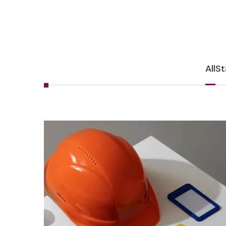
All
St