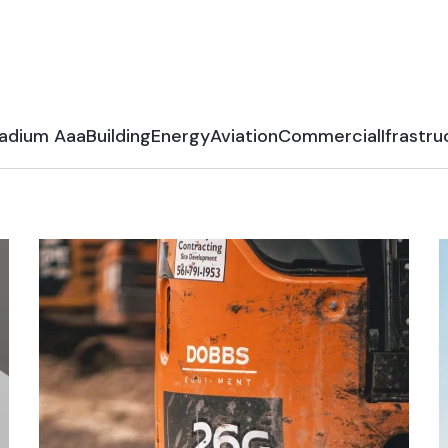
adium Aaa
Building
Energy
Aviation
Commercial
Ifrastru