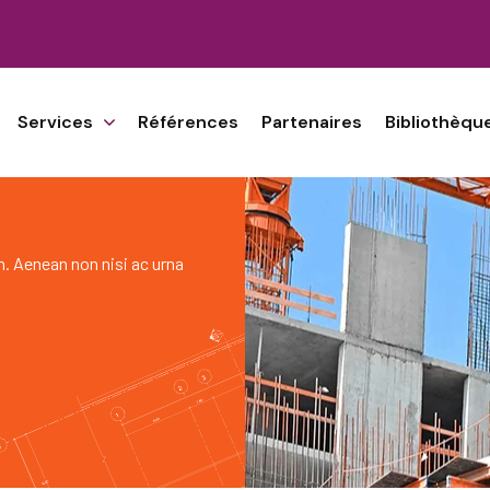
Services
Références
Partenaires
Bibliothèqu
h. Aenean non nisi ac urna