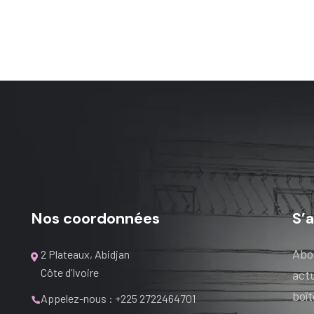
Nos coordonnées
S’
Abo
2 Plateaux, Abidjan
Côte d’Ivoire
actu
boî
Appelez-nous : +225 2722464701