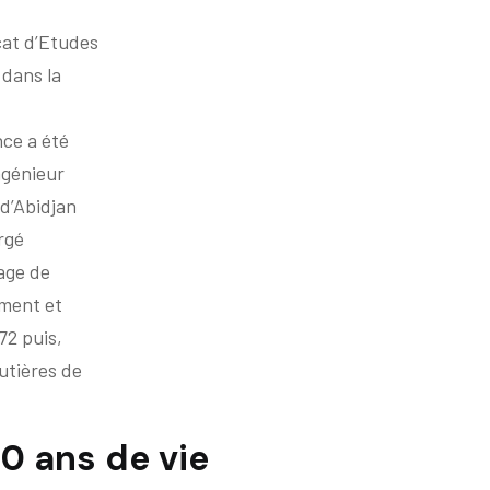
cat d’Etudes
 dans la
nce a été
ngénieur
 d’Abidjan
rgé
tage de
iment et
72 puis,
utières de
50 ans de vie