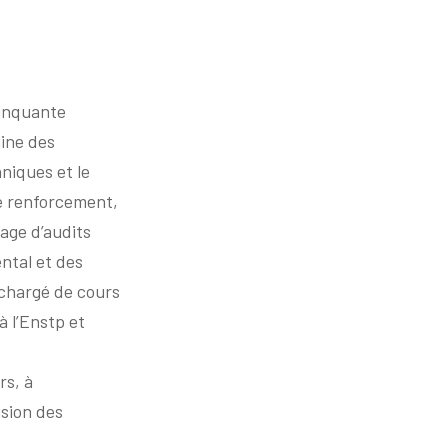
cinquante
aine des
niques et le
e renforcement,
age d’audits
ntal et des
 chargé de cours
à l’Enstp et
rs, à
sion des