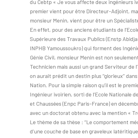
du Cebtp « Je vous affecte deux ingénieurs ivo
premier vient pour être Directeur-Adjoint, ma
monsieur Menin, vient pour être un Spécialist
En effet, pour des anciens étudiants de l’Ecol
Supérieure des Travaux Publics (Enstp Abidja
INPHB Yamoussoukro) qui forment des Ingéni
Génie Civil, monsieur Menin est non seulemen
Technicien mais aussi un grand Serviteur de l’
on aurait prédit un destin plus ‘‘glorieux’’ dan
Nation. Pour la simple raison qu’il est le prem
Ingénieur ivoirien, sorti de l’Ecole Nationale 
et Chaussées (Enpc Paris-France) en décemb
avec un doctorat obtenu avec la mention « Tr
Le thème de sa thèse : ‘‘Le comportement mé
d’une couche de base en graveleux latéritique