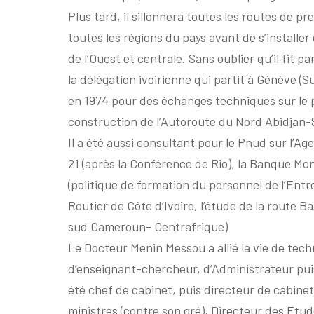
Plus tard, il sillonnera toutes les routes de p
toutes les régions du pays avant de s’installer
de l’Ouest et centrale. Sans oublier qu’il fit pa
la délégation ivoirienne qui partit à Génève (S
en 1974 pour des échanges techniques sur le 
construction de l’Autoroute du Nord Abidjan-
Il a été aussi consultant pour le Pnud sur l’Ag
21 (après la Conférence de Rio), la Banque Mo
(politique de formation du personnel de l’Entr
Routier de Côte d’Ivoire, l’étude de la route B
sud Cameroun- Centrafrique)
Le Docteur Menin Messou a allié la vie de tech
d’enseignant-chercheur, d’Administrateur pu
été chef de cabinet, puis directeur de cabinet
ministres (contre son gré), Directeur des Etud