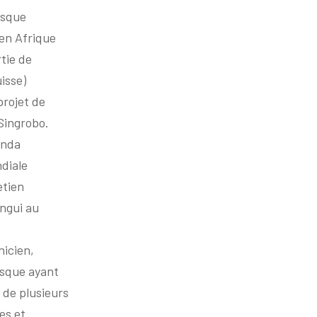
resque
 en Afrique
rtie de
uisse)
projet de
Singrobo.
enda
ndiale
etien
angui au
nicien,
isque ayant
 de plusieurs
es et