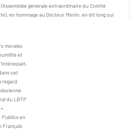
e l’Assemblée générale extraordinaire du Comité
ute), en hommage au Docteur Menin, en dit long sur
rs morales
umilité et
’intéressait,
 dans cet
u regard
e devienne
éral du LBTP
 ».
x Publics en
n Français