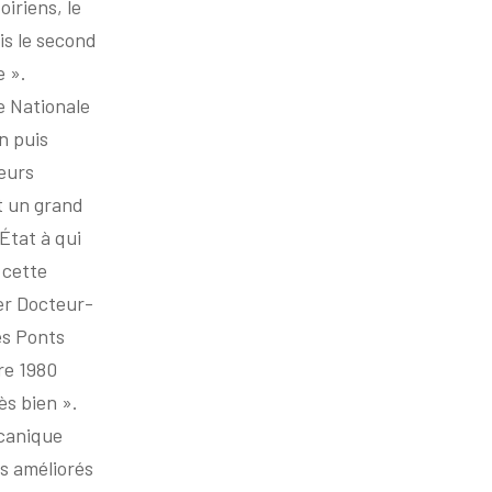
iriens, le
is le second
e ».
e Nationale
n puis
eurs
t un grand
État à qui
s cette
ier Docteur-
des Ponts
re 1980
ès bien ».
canique
s améliorés